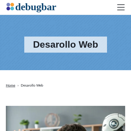
Desarollo Web
Actualidad
Desarollo Web
Productividad
Marketing Digital
SEO
Home
›
Desarollo Web
Redes Sociales
DOWNLOAD DEBUGBAR