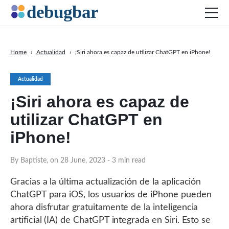
Home
›
Actualidad
›
¡Siri ahora es capaz de utilizar ChatGPT en iPhone!
Actualidad
Actualidad
Desarollo Web
¡Siri ahora es capaz de
Productividad
utilizar ChatGPT en
Marketing Digital
iPhone!
SEO
Redes Sociales
By Baptiste, on 28 June, 2023
- 3 min read
Gracias a la última actualización de la aplicación
DOWNLOAD DEBUGBAR
ChatGPT para iOS, los usuarios de iPhone pueden
ahora disfrutar gratuitamente de la inteligencia
artificial (IA) de ChatGPT integrada en Siri. Esto se