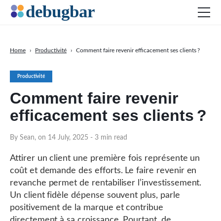
Home
›
Productivité
›
Comment faire revenir efficacement ses clients ?
Actu
Productivité
Développement web
Comment faire revenir
Productivité
efficacement ses clients ?
Digital Marketing
SEO
By Sean, on 14 July, 2025
- 3 min read
Réseaux sociaux
Attirer un client une première fois représente un
DOWNLOAD DEBUGBAR
coût et demande des efforts. Le faire revenir en
revanche permet de rentabiliser l’investissement.
Un client fidèle dépense souvent plus, parle
positivement de la marque et contribue
directement à sa croissance. Pourtant, de